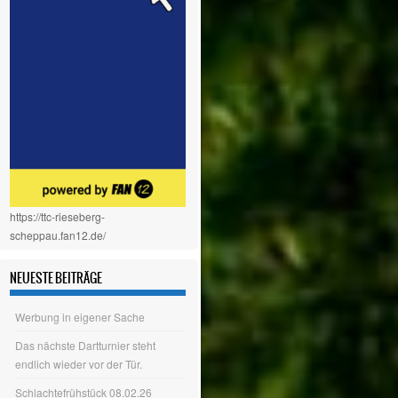
https://ttc-rieseberg-
scheppau.fan12.de/
NEUESTE BEITRÄGE
Werbung in eigener Sache
Das nächste Dartturnier steht
endlich wieder vor der Tür.
Schlachtefrühstück 08.02.26