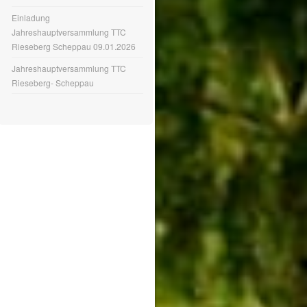
Einladung
Jahreshauptversammlung TTC
Rieseberg Scheppau 09.01.2026
Jahreshauptversammlung TTC
Rieseberg- Scheppau