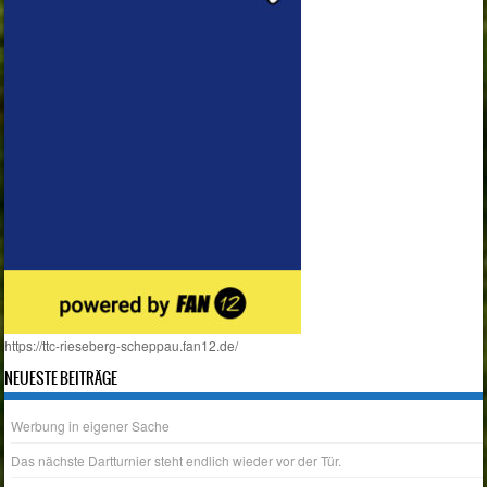
https://ttc-rieseberg-scheppau.fan12.de/
NEUESTE BEITRÄGE
Werbung in eigener Sache
Das nächste Dartturnier steht endlich wieder vor der Tür.