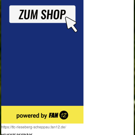
https://ttc-rieseberg-scheppau.fan12.de/