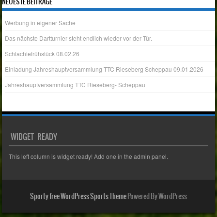
NEUESTE BEITRÄGE
Werbung in eigener Sache
Das nächste Dartturnier steht endlich wieder vor der Tür.
Schlachtefrühstück 08.02.26
Einladung Jahreshauptversammlung TTC Rieseberg Scheppau 09.01.2026
Jahreshauptversammlung TTC Rieseberg- Scheppau
WIDGET READY
This left column is widget ready! Add one in the admin panel.
Sporty free WordPress Sports Theme
Powered By WordPress